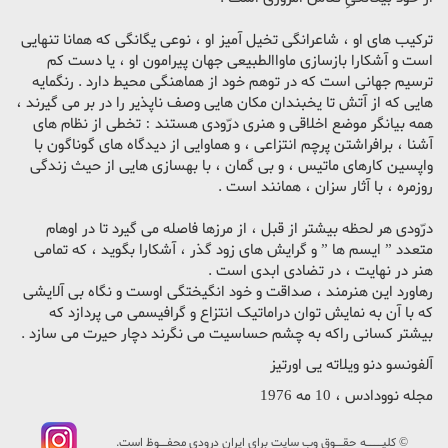
ترکیب های او ، شاعرانگی تخیل آمیز او ، نوعی یگانگی که همانا تنهایی
است و آشکارا بازسازی ماواالطبیعی جهان پیرامون او ، یا دست کم
ترسیم جهانی است که در توهم خود از هماهنگی محیط دارد . رنگمایه
هایی که از آتش تا یخبندان مکان هایی وصف ناپذیر را در بر می گیرند ،
همه بیانگر موضع اخلاقی و هنری درّودی هستند : تخطی از نظام های
آشنا ، برافراشتن پرچم انتزاعی ، و هماوایی از دیدگاه های گوناگون با
واپسین کارهای ماتیس ، و بی گمان ، با بهسازی هایی از حیث زندگی
روزمره ، با آثار سزان ، همانند است .
درّودی هر لحظه بیشتر از قبل ، از مرزها فاصله می گیرد تا در اوهام
متعدد ” ایسم ها ” و گرایش های زود گذر ، آشکارا بگوید ، که تمامی
هنر در نهایت ، در تضادی ابدی است .
رهاورد این هنرمند ، صداقت و خود انگیختگی اوست و نگاه بی آلایشی
که با آن به نمایش توان دراماتیک انتزاع و گرافیسمی می پردازد که
بیشتر کسانی راکه به چشم حساسیت می نگرند دچار حیرت می سازد .
آلفونسو دنو ویلاته یی اورتیز
مجله نوودادس ، 10 مه 1976
© کليــــه حقــوق وب سايت برای ایران درودی محفــوظ است.