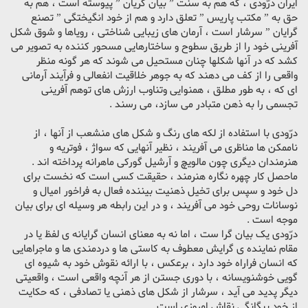
ایران درّودی ، که هم به سنت ” بیان گریان ” پیوسته است ، هم به
حق به ” مکتب پاریس ” تعلق دارد و هم از خود انگیختگی ” تصنع
گرایان ” سرشار است ، آرمان های زیبایی شناختی ، رویاها و شوق شکل
آفرینی خود را از طریق سطوح و ساختارهایی مسحور کننده به تصویر می
کشد که در آنها شکلها چنان مستحیل می شوند که هر گونه منظر
واقعی را از کف می دهند که به جوهر خلاقیت انفعالی و فرآیند آرمانی
ای که ، به طور مطلق ، همنوایی وتناوب ارزش های توهم آفرینی
تجسمی را به ذهن متبادر می سازد، می رسند .
درّودی با استفاده از لکه های رنگ و شکل های منشعب از آنها ، از
ناممکن ها مناظری می آفریند ، نظیر آنهایی که سواژ ، فوتریه و
هنرمندان دیگری چون مالویچ و آرشیل گورکی ماهرانه پرداخته اند .
ماحصل کار چهره نگاره هنرمند ، حقیقت کسی است که نخست برای
دل خود و سپس برای تخیل ذهنیت بیننده فعال به فراخور امیال و
نوسانات روحی خود می آفریند ، و در این رابطه هر وسیله ای برای بیان
موجه است .
درّودی یک بیان گرا ست ، اما نه به معنای انسان گرایانه ی لفظ یا در
مقام نماینده ی گرایش معطوف به کاستی ها و دردمندی ها و ماجراهایی
که انسان فراراه خود دارد ، برعکس ، با ارائه نقوش خود به شیوه ای
گویی خوشنویسانه ، با دوری جستن از هر آنچه واقعی است ، واقعیتی
دیگر پدید می آید ، سرشار از شکل های ذهنی یا تصادفی ، که حکایت
از خود بیگانگیِ نقاش امروزی است .