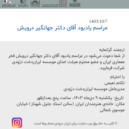
1403/10/7
مراسم یادبود آقای دکتر جهانگیر درویش
ارجمند گرانمایه
از شما دعوت می‌شود در مراسم یادبود آقای دکتر جهانگیر درویش فخر
معماری ایران و عضو محترم هیئت امنای موسسه ایران‌دخت درّودی
شرکت فرمایید.
با احترام
تکتم نعیمی
مدیرعامل موسسه ایران‌دخت درّودی
تاریخ: یکشنبه ۹ دی‌ماه ۱۴۰۳، ساعت پنج بعدازظهر
مکان: خانه‌ی هنرمندان ایران (سالن استاد جلیل شهناز) خیابان
موسوی شمالی
© کليــــه حقــوق وب سايت برای ایران درودی محفــوظ است.